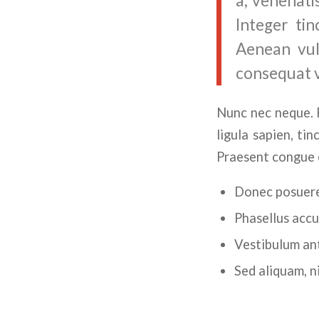
a, venenati
Integer ti
Aenean vulp
consequat vi
Nunc nec neque. P
ligula sapien, ti
Praesent congue e
Donec posuere
Phasellus accu
Vestibulum ant
Sed aliquam, n