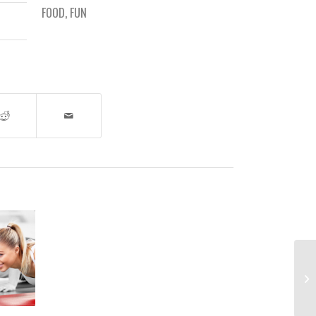
FOOD
,
FUN
Th