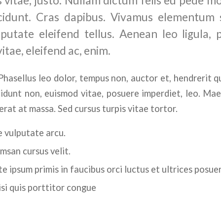
s vitae, justo. Nullam dictum felis eu pede mo
ncidunt. Cras dapibus. Vivamus elementum 
utate eleifend tellus. Aenean leo ligula, p
tae, eleifend ac, enim.
hasellus leo dolor, tempus non, auctor et, hendrerit qui
ncidunt non, euismod vitae, posuere imperdiet, leo. M
rat at massa. Sed cursus turpis vitae tortor.
 vulputate arcu.
msan cursus velit.
e ipsum primis in faucibus orci luctus et ultrices posue
isi quis porttitor congue