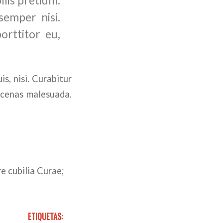
llis pretium.
semper nisi.
orttitor eu,
s, nisi. Curabitur
aecenas malesuada.
re cubilia Curae;
ETIQUETAS: