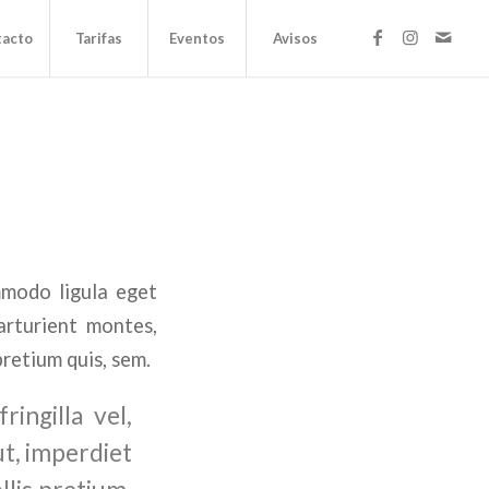
tacto
Tarifas
Eventos
Avisos
mmodo ligula eget
arturient montes,
pretium quis, sem.
ingilla vel,
ut, imperdiet